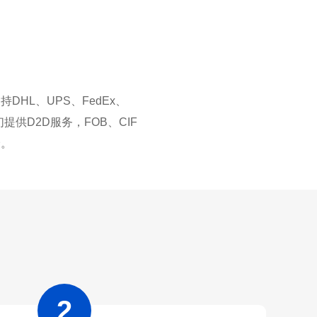
L、UPS、FedEx、
供D2D服务，FOB、CIF
价。
2