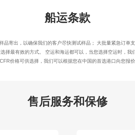
WP40系列模组
船运条款
WP50系列模组
激光雕刻机
其它
品寄出，以确保我们的客户尽快测试样品； 大批量紧急订单支持DH
您选择最有效的方式。 空运和海运都可以，当您选择空运时，我们提
CFR价格可供选择，我们可以根据您在中国的首选港口向您报
售后服务和保修