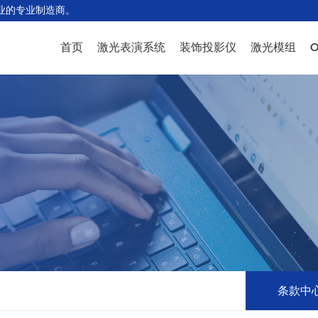
业的专业制造商。
首页
激光表演系统
装饰投影仪
激光模组
WP45系列
PW型号
PR4系列模组
S
PR10系列
ALB型号
PR6系列模组
驾
PR5系列
PN型号
PR8系列模组
极
PT6系列
NL型号
WP35系列模组
鸟
新WP35系列
AL型号
PR10系列模组
线
PR20系列
MN型号
PR20系列模组
L
WP50系列
PA型号
PD3系列模组
其
WP100系列
PO型号
PD8系列模组
OEM设计
PD20系列模组
条款中
配件
PD30&WP30系列