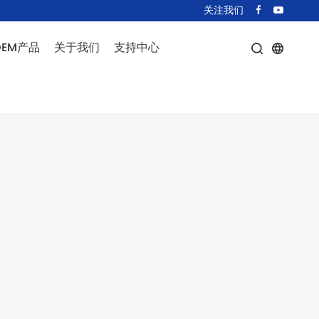
关注我们
OEM产品
关于我们
支持中心
T型号
公司简介
条款中心
驶灯
联系我们
下载中心
光激光器
奥普达新闻
类激光器
激光器
OGO投影仪
它
模组