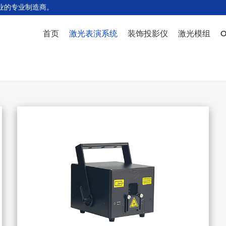
业的专业制造商。
首页
激光表演系统
装饰投影仪
激光模组
WP45系列
PW型号
PR4系列模组
S
PR10系列
ALB型号
PR6系列模组
驾
PR5系列
PN型号
PR8系列模组
极
PT6系列
NL型号
WP35系列模组
鸟
新WP35系列
AL型号
PR10系列模组
线
PR20系列
MN型号
PR20系列模组
L
WP50系列
PA型号
PD3系列模组
其
WP100系列
PO型号
PD8系列模组
OEM设计
PD20系列模组
配件
PD30&WP30系列