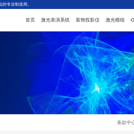
业的专业制造商。
首页
激光表演系统
装饰投影仪
激光模组
WP45系列
PW型号
PR4系列模组
S
PR10系列
ALB型号
PR6系列模组
驾
PR5系列
PN型号
PR8系列模组
极
PT6系列
NL型号
WP35系列模组
鸟
新WP35系列
AL型号
PR10系列模组
线
PR20系列
MN型号
PR20系列模组
L
WP50系列
PA型号
PD3系列模组
其
WP100系列
PO型号
PD8系列模组
OEM设计
PD20系列模组
条款中
配件
PD30&WP30系列