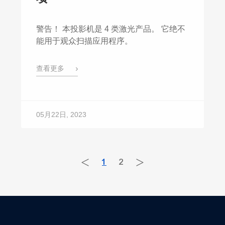
警告！ 本投影机是 4 类激光产品。 它绝不
能用于观众扫描应用程序。
查看更多
05月22日, 2023
<
>
1
2